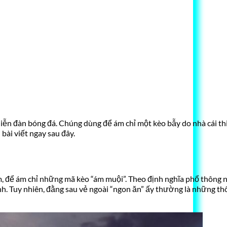
iễn đàn bóng đá. Chúng dùng để ám chỉ một kèo bẫy do nhà cái th
bài viết ngay sau đây.
, để ám chỉ những mã kèo “ám muội”. Theo định nghĩa phổ thông nhấ
. Tuy nhiên, đằng sau vẻ ngoài “ngon ăn” ấy thường là những thô