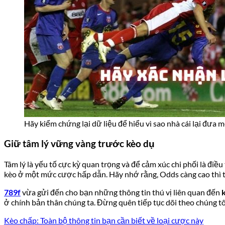
Hãy kiểm chứng lại dữ liệu để hiểu vì sao nhà cái lại đưa 
Giữ tâm lý vững vàng trước kèo dụ
Tâm lý là yếu tố cực kỳ quan trọng và để cảm xúc chi phối là điều
kèo ở một mức cược hấp dẫn. Hãy nhớ rằng, Odds càng cao thì tỷ
789f
vừa gửi đến cho bạn những thông tin thú vị liên quan đến
ở chính bản thân chúng ta. Đừng quên tiếp tục dõi theo chúng t
Kèo chấp: Toàn bộ thông tin bạn cần biết về loại cược này