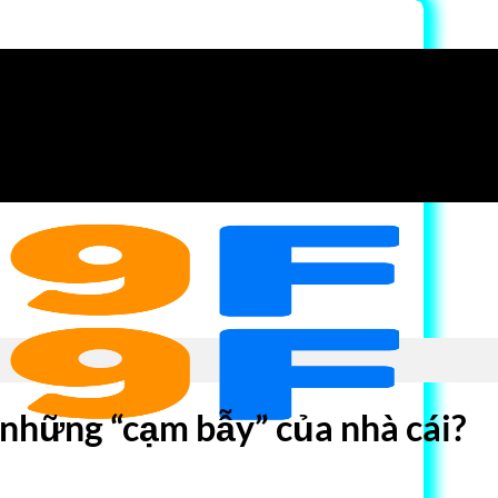
 những “cạm bẫy” của nhà cái?