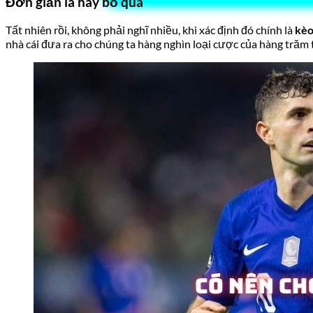
Đơn giản là hãy bỏ qua
Tất nhiên rồi, không phải nghĩ nhiều, khi xác định đó chính là
kèo
nhà cái đưa ra cho chúng ta hàng nghìn loại cược của hàng trăm