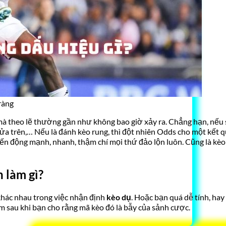
ràng
mà theo lẽ thường gần như không bao giờ xảy ra. Chẳng hạn, nếu s
cửa trên,… Nếu là đánh kèo rung, thì đột nhiên Odds cho một kết 
n động mạnh, nhanh, thậm chí mọi thứ đảo lộn luôn. Cũng là kèo 
 làm gì?
khác nhau trong việc nhận định
kèo dụ
. Hoặc bạn quá dễ tính, hay
m sau khi bạn cho rằng mã kèo đó là bẫy của sảnh cược.