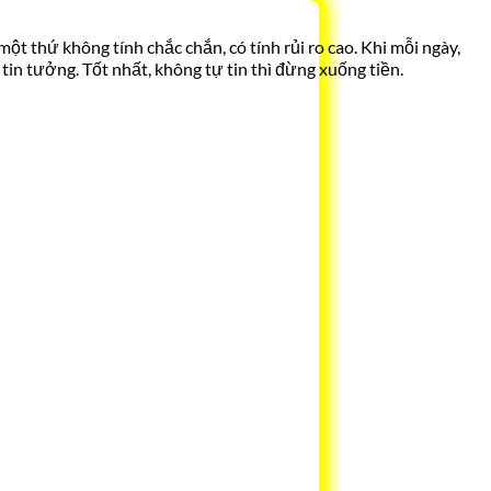
một thứ không tính chắc chắn, có tính rủi ro cao. Khi mỗi ngày,
tin tưởng. Tốt nhất, không tự tin thì đừng xuống tiền.