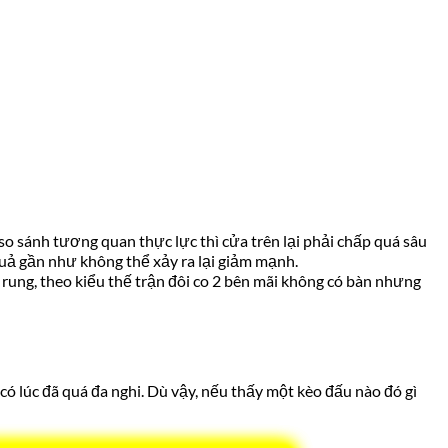
o sánh tương quan thực lực thì cửa trên lại phải chấp quá sâu
quả gần như không thể xảy ra lại giảm mạnh.
rung, theo kiểu thế trận đôi co 2 bên mãi không có bàn nhưng
 có lúc đã quá đa nghi. Dù vậy, nếu thấy một kèo đấu nào đó gì