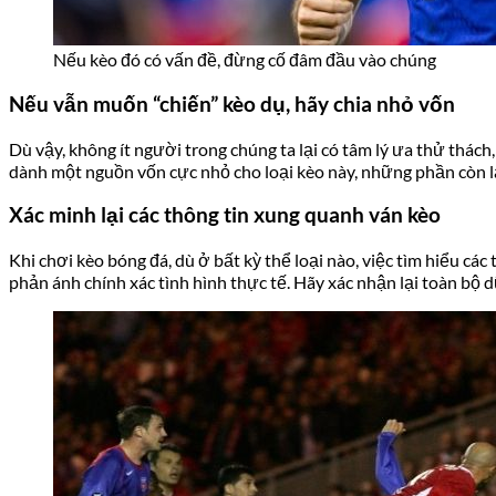
Nếu kèo đó có vấn đề, đừng cố đâm đầu vào chúng
Nếu vẫn muốn “chiến” kèo dụ, hãy chia nhỏ vốn
Dù vậy, không ít người trong chúng ta lại có tâm lý ưa thử thách
dành một nguồn vốn cực nhỏ cho loại kèo này, những phần còn 
Xác minh lại các thông tin xung quanh ván kèo
Khi chơi kèo bóng đá, dù ở bất kỳ thể loại nào, việc tìm hiểu các 
phản ánh chính xác tình hình thực tế. Hãy xác nhận lại toàn bộ dữ