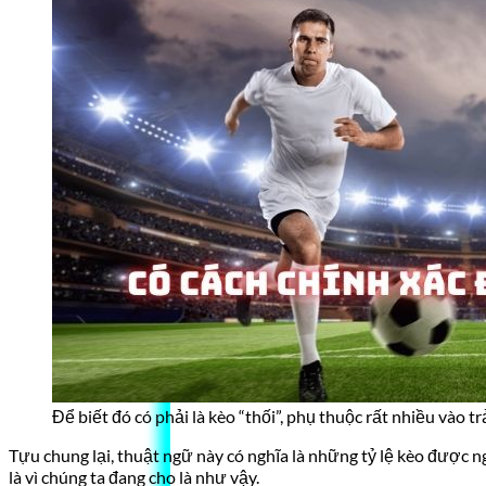
Để biết đó có phải là kèo “thối”, phụ thuộc rất nhiều vào 
Tựu chung lại, thuật ngữ này có nghĩa là những tỷ lệ kèo được n
là vì chúng ta đang cho là như vậy.