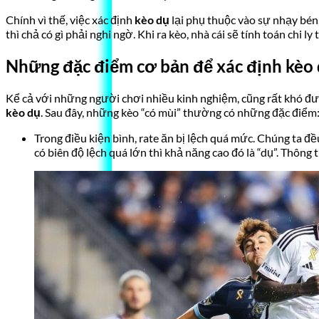
Chính vì thế, việc xác định
kèo dụ
lại phụ thuộc vào sự nhạy bén,
thì chả có gì phải nghi ngờ. Khi ra kèo, nhà cái sẽ tính toán chi
Những đặc điểm cơ bản để xác định kèo
Kể cả với những người chơi nhiều kinh nghiệm, cũng rất khó đưa r
kèo dụ
. Sau đây, những kèo “có mùi” thường có những đặc điểm
Trong điều kiện bình, rate ăn bị lệch quá mức. Chúng ta đề
có biên độ lệch quá lớn thì khả năng cao đó là “dụ”. Thông