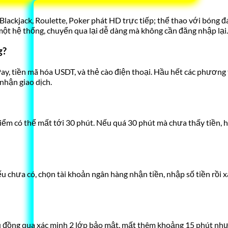
Blackjack, Roulette, Poker phát HD trực tiếp; thể thao với bóng đ
 một hệ thống, chuyển qua lại dễ dàng mà không cần đăng nhập lại.
g?
y, tiền mã hóa USDT, và thẻ cào điện thoại. Hầu hết các phương 
nhận giao dịch.
iểm có thể mất tới 30 phút. Nếu quá 30 phút mà chưa thấy tiền, h
ếu chưa có, chọn tài khoản ngân hàng nhận tiền, nhập số tiền rồi 
iệu đồng qua xác minh 2 lớp bảo mật, mất thêm khoảng 15 phút nhưn