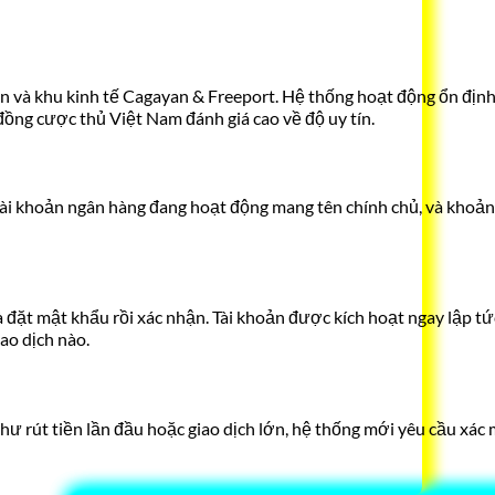
Man và khu kinh tế Cagayan & Freeport. Hệ thống hoạt động ổn địn
ồng cược thủ Việt Nam đánh giá cao về độ uy tín.
, tài khoản ngân hàng đang hoạt động mang tên chính chủ, và khoản
à đặt mật khẩu rồi xác nhận. Tài khoản được kích hoạt ngay lập t
ao dịch nào.
rút tiền lần đầu hoặc giao dịch lớn, hệ thống mới yêu cầu xác m