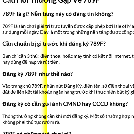
789F là gì? Nền tảng này có đáng tin không?
789F là sân chơi giải trí trực tuyến được cấp phép bởi Isle of 
sử dụng mỗi ngày. Đây là một trong những nền tảng được cộng đ
Cần chuẩn bị gì trước khi đăng ký 789F?
Bạn chỉ cần 3 thứ: điện thoại hoặc máy tính có kết nối internet
này dùng để nạp và rút tiền.
Đăng ký 789F như thế nào?
Vào trang chủ 789F, nhấn nút Đăng Ký, điền tên, số điện thoại v
đặt để liên kết tài khoản ngân hàng trước khi thực hiện bất kỳ gi
Đăng ký có cần gửi ảnh CMND hay CCCD không?
Thông thường không cần khi mới đăng ký. Một số trường hợp như 
không phải thủ tục rườm rà.
789F có những trò chơi gì?