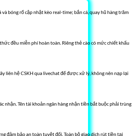
á và bóng rổ cập nhật kèo real-time; bắn cá, quay hũ hàng trăm
thức đều miễn phí hoàn toàn. Riêng thẻ cào có mức chiết khấu
ãy liên hệ CSKH qua livechat để được xử lý, không nên nạp lại
xác nhận. Tên tài khoản ngân hàng nhận tiền bắt buộc phải trùng
g đảm bảo an toàn tuyệt đối. Toàn bộ giao dịch rút tiền tại