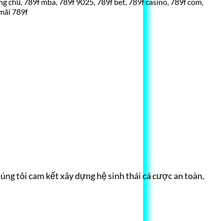
trang chủ, 789f mba, 789f 9025, 789f bet, 789f casino, 789f com,
 mãi 789f
úng tôi cam kết xây dựng hệ sinh thái cá cược an toàn,