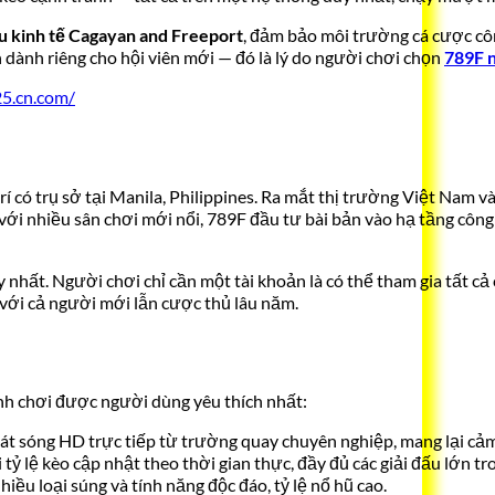
u kinh tế Cagayan and Freeport
, đảm bảo môi trường cá cược cô
 dành riêng cho hội viên mới — đó là lý do người chơi chọn
789F n
25.cn.com/
rí có trụ sở tại Manila, Philippines. Ra mắt thị trường Việt Na
ới nhiều sân chơi mới nổi, 789F đầu tư bài bản vào hạ tầng công 
nhất. Người chơi chỉ cần một tài khoản là có thể tham gia tất cả 
 với cả người mới lẫn cược thủ lâu năm.
nh chơi được người dùng yêu thích nhất:
hát sóng HD trực tiếp từ trường quay chuyên nghiệp, mang lại cảm 
tỷ lệ kèo cập nhật theo thời gian thực, đầy đủ các giải đấu lớn tr
iều loại súng và tính năng độc đáo, tỷ lệ nổ hũ cao.