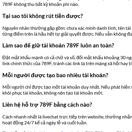
789F không thu bất kỳ khoản phí nào.
Tại sao tôi không rút tiền được?
Nguyên nhân thường gặp gồm: chưa xác minh danh tính, tên tài 
từng điểm trên là hầu hết tự giải quyết được. Nếu vẫn không đượ
Làm sao để giữ tài khoản 789F luôn an toàn?
Đặt mật khẩu mạnh có cả chữ và số, đổi mật khẩu khoảng 30 ngà
link chính thức của 789F, tránh các link lạ trên mạng xã hội hay 
Mỗi người được tạo bao nhiêu tài khoản?
Mỗi người chỉ được tạo một tài khoản duy nhất. Nếu phát hiện 
khôi phục tài khoản, không nên tạo tài khoản mới.
Liên hệ hỗ trợ 789F bằng cách nào?
Cách nhanh nhất là livechat trực tiếp trên website, thường nhận
hoạt động 24/7 kể cả ngày lễ và cuối tuần.