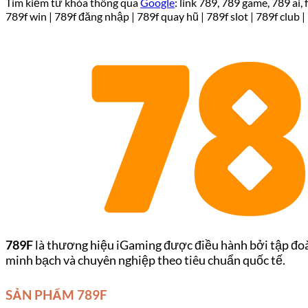
Tìm kiếm từ khóa thông qua
Google
: link 789, 789 game, 789 ai,
789f win | 789f đăng nhập | 789f quay hũ | 789f slot | 789f club |
789F
là thương hiệu iGaming được điều hành bởi tập đoàn 
minh bạch và chuyên nghiệp theo tiêu chuẩn quốc tế.
SẢN PHẨM 789F