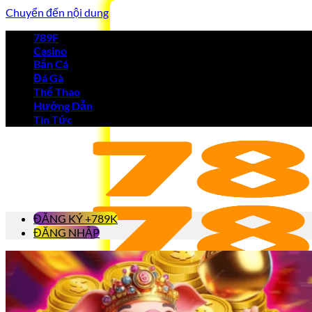
Chuyển đến nội dung
789F
Casino
Bắn Cá
Đá Gà
Thể Thao
Hướng Dẫn
Tin Tức
ĐĂNG KÝ +789K
ĐĂNG NHẬP
ĐĂNG KÝ +789K