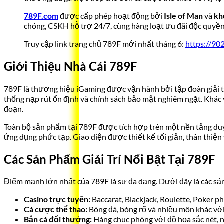
789F.com
được cấp phép hoạt động bởi
Isle of Man
và
kh
chóng, CSKH hỗ trợ 24/7, cùng hàng loạt ưu đãi độc quyền
Truy cập link trang chủ 789F mới nhất tháng 6:
https://90
Giới Thiệu Nhà Cái 789F
789F là thương hiệu iGaming được vận hành bởi tập đoàn giải t
thống nạp rút ổn định và chính sách bảo mật nghiêm ngặt. Khác v
đoạn.
Toàn bộ sản phẩm tại 789F được tích hợp trên một nền tảng duy 
ứng dụng phức tạp. Giao diện được thiết kế tối giản, thân thiện
Các Sản Phẩm Giải Trí Nổi Bật Tại 789F
Điểm mạnh lớn nhất của 789F là sự đa dạng. Dưới đây là các sả
Casino trực tuyến:
Baccarat, Blackjack, Roulette, Poker p
Cá cược thể thao:
Bóng đá, bóng rổ và nhiều môn khác với 
Bắn cá đổi thưởng:
Hàng chục phòng với đồ họa sắc nét, nh