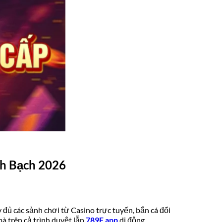
nh Bạch 2026
 đủ các sảnh chơi từ Casino trực tuyến, bắn cá đổi
à trên cả trình duyệt lẫn
789F app
di động.