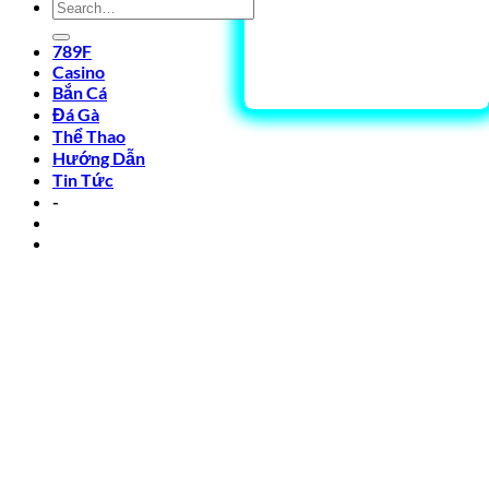
789F
Casino
Bắn Cá
Đá Gà
Thể Thao
Hướng Dẫn
Tin Tức
-