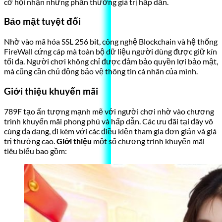
cơ hội nhận những phần thưởng giá trị hấp dẫn.
Bảo mật tuyệt đối
Nhờ vào mã hóa SSL 256 bit, công nghệ Blockchain và hệ thống
FireWall cứng cáp mà toàn bộ dữ liệu người dùng được giữ kín
tối đa. Người chơi không chỉ được đảm bảo quyền lợi bảo mật,
mà cũng cần chủ động bảo vệ thông tin cá nhân của mình.
Giới thiệu khuyến mãi
789F tạo ấn tượng mạnh mẽ với người chơi nhờ vào chương
trình khuyến mãi phong phú và hấp dẫn. Các ưu đãi tại đây vô
cùng đa dạng, đi kèm với các điều kiện tham gia đơn giản và giá
trị thưởng cao.
Giới thiệu
một số chương trình khuyến mãi
tiêu biểu bao gồm: