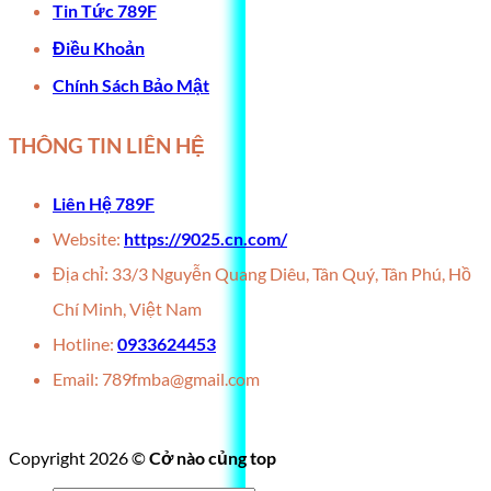
Tin Tức 789F
Điều Khoản
Chính Sách Bảo Mật
THÔNG TIN LIÊN HỆ
Liên Hệ 789F
Website:
https://9025.cn.com/
Địa chỉ: 33/3 Nguyễn Quang Diêu, Tân Quý, Tân Phú, Hồ
Chí Minh, Việt Nam
Hotline:
0933624453
Email:
789fmba@gmail.com
Copyright 2026 ©
Cở nào củng top