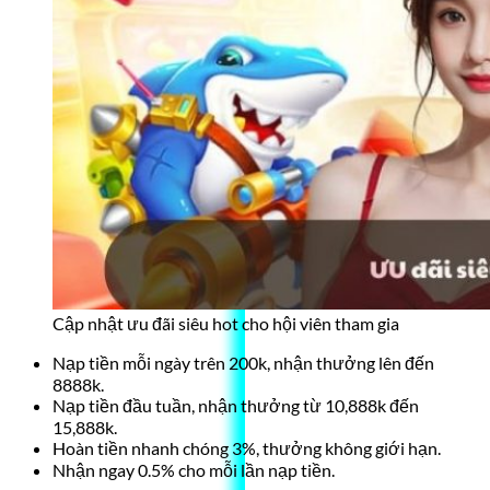
Cập nhật ưu đãi siêu hot cho hội viên tham gia
Nạp tiền mỗi ngày trên 200k, nhận thưởng lên đến
8888k.
Nạp tiền đầu tuần, nhận thưởng từ 10,888k đến
15,888k.
Hoàn tiền nhanh chóng 3%, thưởng không giới hạn.
Nhận ngay 0.5% cho mỗi lần nạp tiền.