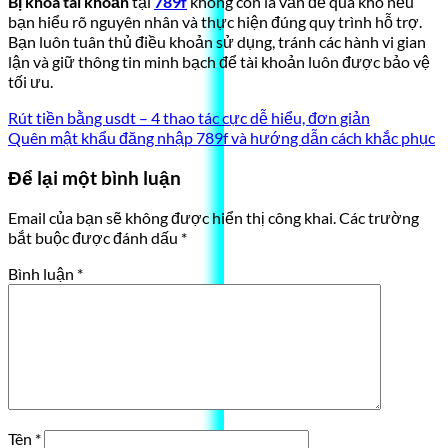
Bị khóa tài khoản
tại
789f
không còn là vấn đề quá khó nếu
bạn hiểu rõ nguyên nhân và thực hiện đúng quy trình hỗ trợ.
Bạn luôn tuân thủ điều khoản sử dụng, tránh các hành vi gian
lận và giữ thông tin minh bạch để tài khoản luôn được bảo vệ
tối ưu.
Rút tiền bằng usdt – 4 thao tác cực dễ hiểu, đơn giản
Quên mật khẩu đăng nhập 789f và hướng dẫn cách khắc phục
Để lại một bình luận
Email của bạn sẽ không được hiển thị công khai.
Các trường
bắt buộc được đánh dấu
*
Bình luận
*
Tên
*