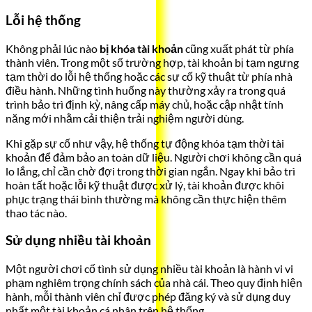
Lỗi hệ thống
Không phải lúc nào
bị khóa tài khoản
cũng xuất phát từ phía
thành viên. Trong một số trường hợp, tài khoản bị tạm ngưng
tạm thời do lỗi hệ thống hoặc các sự cố kỹ thuật từ phía nhà
điều hành. Những tình huống này thường xảy ra trong quá
trình bảo trì định kỳ, nâng cấp máy chủ, hoặc cập nhật tính
năng mới nhằm cải thiện trải nghiệm người dùng.
Khi gặp sự cố như vậy, hệ thống tự động khóa tạm thời tài
khoản để đảm bảo an toàn dữ liệu. Người chơi không cần quá
lo lắng, chỉ cần chờ đợi trong thời gian ngắn. Ngay khi bảo trì
hoàn tất hoặc lỗi kỹ thuật được xử lý, tài khoản được khôi
phục trạng thái bình thường mà không cần thực hiện thêm
thao tác nào.
Sử dụng nhiều tài khoản
Một người chơi cố tình sử dụng nhiều tài khoản là hành vi vi
phạm nghiêm trọng chính sách của nhà cái. Theo quy định hiện
hành, mỗi thành viên chỉ được phép đăng ký và sử dụng duy
nhất một tài khoản cá nhân trên hệ thống.