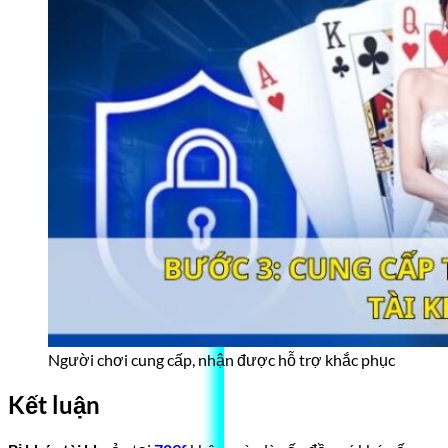
Người chơi cung cấp, nhận được hỗ trợ khắc phục
Kết luận