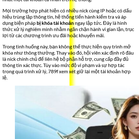
Mọi trường hợp phát hiện có nhiều nick cùng IP hoặc có dấu
hiệu trùng lặp thông tin, hệ thống tiến hành kiểm tra và áp
dụng biện pháp
bị khóa tài khoản
ngay lập tức. Đây là hình
thức xử lý nghiêm minh nhằm ngăn chặn hành vi gian lận, trục
lợi từ các chương trình ưu đãi hoặc khuyến mãi.
Trong tình huống này, bạn không thể thực hiện quy trình mở
khóa như thông thường. Thay vào đó, hội viên xác định rõ đâu
là nick chính chủ để liên hệ bộ phận hỗ trợ, cung cấp đầy đủ
thông tin xác thực. Tùy vào mức độ vi phạm và sự hợp tác
trong quá trình xử lý, 789f xem xét giữ lại một tài khoản hợp
lệ.